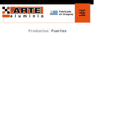
Productos
/
Puertas
Contacto
097 55 29
2 209 96 20
56
CASA Central MONTEVIDEO
Ramón Márquez 3140 Montevideo,
Uruguay